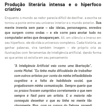
Produção literária intensa e o hiperfoco
criativo
Enquanto o mundo ao redor parecia difícil de decifrar, a escrita se
tornou a ponte entre seu universo interior e o mundo exterior.
Sua
mente inventa sem parar — são ideias, personagens, enredos
que surgem como ondas — e ele corre para anotar tudo no
computador antes que desapareçam.
Ali, em silêncio e imerso em
seu hiperfoco, ele dá vida a universos completos. Cada história, ao
ganhar palavras, vira também imagem — ele próprio cria as
ilustrações com ferramentas de inteligência artificial, dando forma
ao que antes só existia em seu pensamento
“A Inteligência Artificial veio como uma libertação”,
conta Michel. “Eu tinha muita dificuldade de trabalhar
com outros artistas por conta da minha inflexibilidade
cognitiva e a falta de habilidade social, que
prejudicavam minha comunicação. Sempre queria que
os prazos fossem cumpridos corretamente o que nem
sempre é fácil para um artista. E a maioria não
conseguia desenhar o que eu tinha na mente tão
claramente. Mas, com os cursos do Sebrae, aprendi