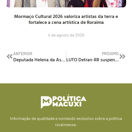
Mormaço Cultural 2026 valoriza artistas da terra e
fortalece a cena artística de Roraima
4 de agosto de 2026
ANTERIOR
PRÓXIMO
Deputada Helena da Asatur lidera mobilização para baixar tarifa de energia em Roraima na próxima sexta-feira (15)
LUTO Detran-RR suspende realização de provas teóricas e práticas e atendimento será retomado na segunda-feira
Informação de qualidade e conteúdo exclusivo sobre a política
roraimense.