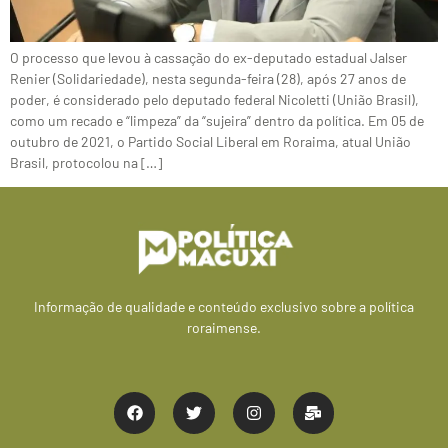
O processo que levou à cassação do ex-deputado estadual Jalser
Renier (Solidariedade), nesta segunda-feira (28), após 27 anos de
poder, é considerado pelo deputado federal Nicoletti (União Brasil),
como um recado e “limpeza” da “sujeira” dentro da política. Em 05 de
outubro de 2021, o Partido Social Liberal em Roraima, atual União
Brasil, protocolou na […]
Informação de qualidade e conteúdo exclusivo sobre a política
roraimense.