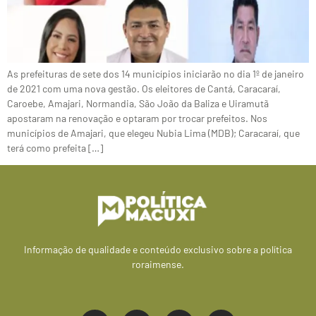
As prefeituras de sete dos 14 municípios iniciarão no dia 1º de janeiro
de 2021 com uma nova gestão. Os eleitores de Cantá, Caracaraí,
Caroebe, Amajari, Normandia, São João da Baliza e Uiramutã
apostaram na renovação e optaram por trocar prefeitos. Nos
municípios de Amajari, que elegeu Nubia Lima (MDB); Caracaraí, que
terá como prefeita […]
Informação de qualidade e conteúdo exclusivo sobre a política
roraimense.