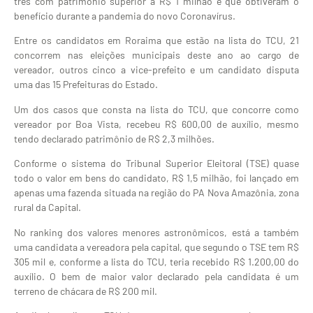
três com patrimônio superior a R$ 1 milhão e que obtiveram o
benefício durante a pandemia do novo Coronavírus.
Entre os candidatos em Roraima que estão na lista do TCU, 21
concorrem nas eleições municipais deste ano ao cargo de
vereador, outros cinco a vice-prefeito e um candidato disputa
uma das 15 Prefeituras do Estado.
Um dos casos que consta na lista do TCU, que concorre como
vereador por Boa Vista, recebeu R$ 600,00 de auxílio, mesmo
tendo declarado patrimônio de R$ 2,3 milhões.
Conforme o sistema do Tribunal Superior Eleitoral (TSE) quase
todo o valor em bens do candidato, R$ 1,5 milhão, foi lançado em
apenas uma fazenda situada na região do PA Nova Amazônia, zona
rural da Capital.
No ranking dos valores menores astronômicos, está a também
uma candidata a vereadora pela capital, que segundo o TSE tem R$
305 mil e, conforme a lista do TCU, teria recebido R$ 1.200,00 do
auxílio. O bem de maior valor declarado pela candidata é um
terreno de chácara de R$ 200 mil.