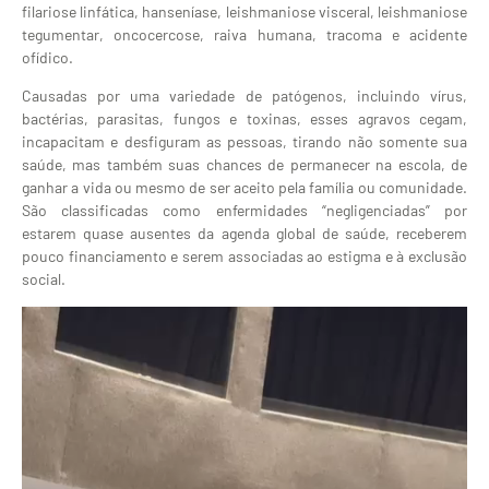
filariose linfática, hanseníase, leishmaniose visceral, leishmaniose
tegumentar, oncocercose, raiva humana, tracoma e acidente
ofídico.
Causadas por uma variedade de patógenos, incluindo vírus,
bactérias, parasitas, fungos e toxinas, esses agravos cegam,
incapacitam e desfiguram as pessoas, tirando não somente sua
saúde, mas também suas chances de permanecer na escola, de
ganhar a vida ou mesmo de ser aceito pela família ou comunidade.
São classificadas como enfermidades “negligenciadas” por
estarem quase ausentes da agenda global de saúde, receberem
pouco financiamento e serem associadas ao estigma e à exclusão
social.
Tocador
de
vídeo