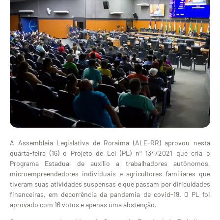
A Assembleia Legislativa de Roraima (ALE-RR) aprovou nesta
quarta-feira (16) o Projeto de Lei (PL) nº 134/2021 que cria o
Programa Estadual de auxílio a trabalhadores autônomos,
microempreendedores individuais e agricultores familiares que
tiveram suas atividades suspensas e que passam por dificuldades
financeiras, em decorrência da pandemia de covid-19. O PL foi
aprovado com 16 votos e apenas uma abstenção.