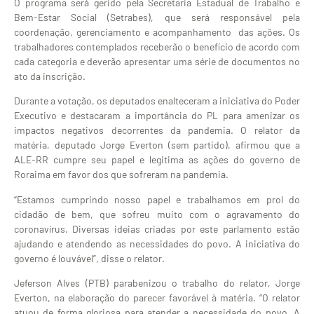
O programa será gerido pela Secretaria Estadual de Trabalho e
Bem-Estar Social (Setrabes), que será responsável pela
coordenação, gerenciamento e acompanhamento das ações. Os
trabalhadores contemplados receberão o benefício de acordo com
cada categoria e deverão apresentar uma série de documentos no
ato da inscrição.
Durante a votação, os deputados enalteceram a iniciativa do Poder
Executivo e destacaram a importância do PL para amenizar os
impactos negativos decorrentes da pandemia. O relator da
matéria, deputado Jorge Everton (sem partido), afirmou que a
ALE-RR cumpre seu papel e legitima as ações do governo de
Roraima em favor dos que sofreram na pandemia.
“Estamos cumprindo nosso papel e trabalhamos em prol do
cidadão de bem, que sofreu muito com o agravamento do
coronavírus. Diversas ideias criadas por este parlamento estão
ajudando e atendendo as necessidades do povo. A iniciativa do
governo é louvável”, disse o relator.
Jeferson Alves (PTB) parabenizou o trabalho do relator, Jorge
Everton, na elaboração do parecer favorável à matéria. “O relator
atuou de forma gloriosa para atender a necessidade do povo. A