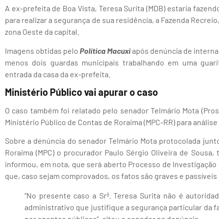
A ex-prefeita de Boa Vista, Teresa Surita (MDB) estaria fazend
para realizar a segurança de sua residência, a Fazenda Recreio,
zona Oeste da capital.
Imagens obtidas pelo
Política Macuxi
após denúncia de interna
menos dois guardas municipais trabalhando em uma guarit
entrada da casa da ex-prefeita.
Ministério Público vai apurar o caso
O caso também foi relatado pelo senador Telmário Mota (Pros
Ministério Público de Contas de Roraima (MPC-RR) para análise 
Sobre a denúncia do senador Telmário Mota protocolada junto
Roraima (MPC) o procurador Paulo Sérgio Oliveira de Sousa, t
informou, em nota, que será aberto Processo de Investigação Pr
que, caso sejam comprovados, os fatos são graves e passíveis
“No presente caso a Srª. Teresa Surita não é autorida
administrativo que justifique a segurança particular da f
por agentes públicos”, citou o senador na denúncia.