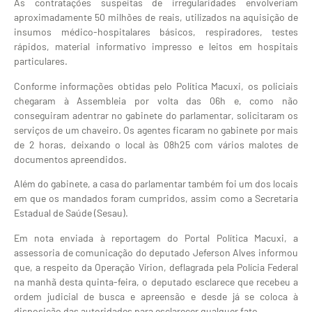
As contratações suspeitas de irregularidades envolveriam
aproximadamente 50 milhões de reais, utilizados na aquisição de
insumos médico-hospitalares básicos, respiradores, testes
rápidos, material informativo impresso e leitos em hospitais
particulares.
Conforme informações obtidas pelo Política Macuxi, os policiais
chegaram à Assembleia por volta das 06h e, como não
conseguiram adentrar no gabinete do parlamentar, solicitaram os
serviços de um chaveiro. Os agentes ficaram no gabinete por mais
de 2 horas, deixando o local às 08h25 com vários malotes de
documentos apreendidos.
Além do gabinete, a casa do parlamentar também foi um dos locais
em que os mandados foram cumpridos, assim como a Secretaria
Estadual de Saúde (Sesau).
Em nota enviada à reportagem do Portal Política Macuxi, a
assessoria de comunicação do deputado Jeferson Alves informou
que, a respeito da Operação Vírion, deflagrada pela Polícia Federal
na manhã desta quinta-feira, o deputado esclarece que recebeu a
ordem judicial de busca e apreensão e desde já se coloca à
disposição das autoridades para esclarecer qualquer fato.