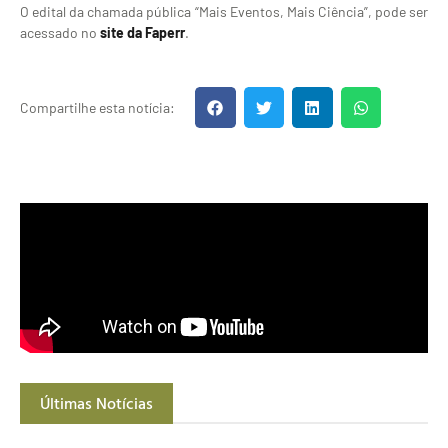
O edital da chamada pública “Mais Eventos, Mais Ciência”, pode ser
acessado no
site da Faperr
.
Compartilhe esta notícia:
Últimas Notícias