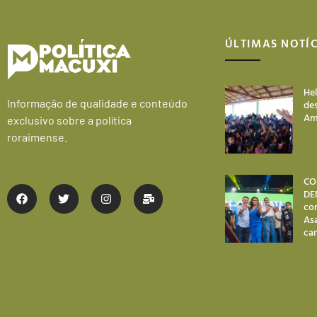
ÚLTIMAS NOTÍC
He
Informação de qualidade e conteúdo
des
Am
exclusivo sobre a política
roraimense.
CO
DE
co
As
ca