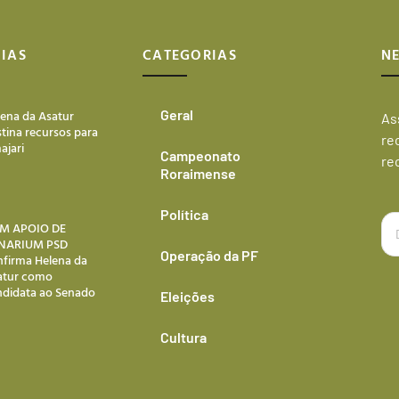
IAS
CATEGORIAS
N
lena da Asatur
Geral
As
tina recursos para
re
ajari
Campeonato
re
Roraimense
Política
M APOIO DE
NARIUM PSD
Operação da PF
nfirma Helena da
atur como
ndidata ao Senado
Eleições
Cultura