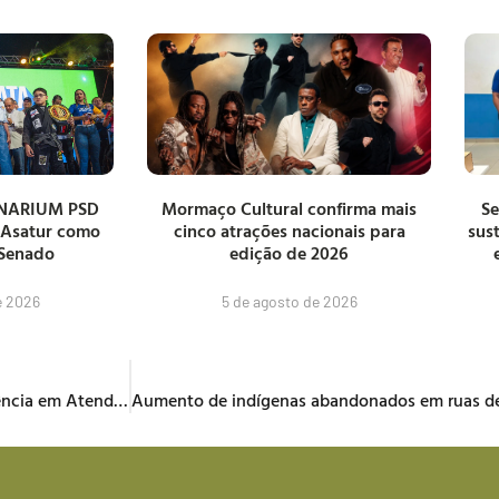
NARIUM PSD
Mormaço Cultural confirma mais
Se
 Asatur como
cinco atrações nacionais para
sus
 Senado
edição de 2026
e 2026
5 de agosto de 2026
Prefeituras de Roraima são reconhecidas com Selo de Referência em Atendimento pelo Sebrae