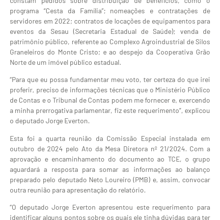
constam pedidos sobre distribuição de benefícios, como o
programa “Cesta da Família”; nomeações e contratações de
servidores em 2022; contratos de locações de equipamentos para
eventos da Sesau (Secretaria Estadual de Saúde); venda de
patrimônio público, referente ao Complexo Agroindustrial de Silos
Graneleiros do Monte Cristo; e ao despejo da Cooperativa Grão
Norte de um imóvel público estadual.
“Para que eu possa fundamentar meu voto, ter certeza do que irei
proferir, preciso de informações técnicas que o Ministério Público
de Contas e o Tribunal de Contas podem me fornecer e, exercendo
a minha prerrogativa parlamentar, fiz este requerimento”, explicou
o deputado Jorge Everton.
Esta foi a quarta reunião da Comissão Especial instalada em
outubro de 2024 pelo Ato da Mesa Diretora nº 21/2024. Com a
aprovação e encaminhamento do documento ao TCE, o grupo
aguardará a resposta para somar as informações ao balanço
preparado pelo deputado Neto Loureiro (PMB) e, assim, convocar
outra reunião para apresentação do relatório.
“O deputado Jorge Everton apresentou este requerimento para
identificar alguns pontos sobre os quais ele tinha dúvidas para ter