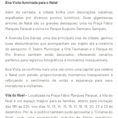
Boa Vista iluminada para o Natal
Além da carreata, a cidade brilha com decorações natalinas
espalhadas por diversos pontos turísticos. Duas gigantescas
árvores de Natal são os grandes destaques: uma na Praça Fábio
Marques Paracat e outra no Parque Augusto Germano Sampaio.
A Avenida Ene Garcez, uma das principais vias da cidade, ganhou
luzes deslumbrantes que acompanham seu trajeto até a rotatória
do aeroporto. O Teatro Municipal, a Orla Taumanan e o Parque do
Rio Branco também estão decorados, oferecendo cenários
perfeitos para registros fotográficos e momentos inesquecíveis.
Boa Vista se confirma mais uma vez como uma capital que celebra
o Natal com paixão, proporcionando momentos inesquecíveis e
reforçando o sentimento de união e esperança para seus
moradores e visitantes.
Vila do Noel –
Localizada na Praça Fábio Marques Paracat, a Vila do
Noel é um espaço mágico para as famílias, aberto para visitação
das 18h às 22h, nos dias 12, 13, 14, 15, 16, 17, 18, 19, 20, 22 e 23 de
dezembro. Por lá, o público também pode aproveitar o “Cinema do
Noel”, com uma programação gratuita de filmes temáticos,