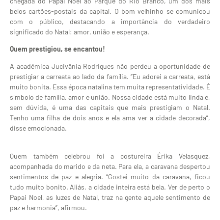
chegada do Papai Noel ao Parque do Rio Branco, um dos mais
belos cartões-postais da capital. O bom velhinho se comunicou
com o público, destacando a importância do verdadeiro
significado do Natal: amor, união e esperança.
Quem prestigiou, se encantou!
A acadêmica Jucivânia Rodrigues não perdeu a oportunidade de
prestigiar a carreata ao lado da família. “Eu adorei a carreata, está
muito bonita. Essa época natalina tem muita representatividade. É
símbolo de família, amor e união. Nossa cidade está muito linda e,
sem dúvida, é uma das capitais que mais prestigiam o Natal.
Tenho uma filha de dois anos e ela ama ver a cidade decorada”,
disse emocionada.
Quem também celebrou foi a costureira Érika Velasquez,
acompanhada do marido e da neta. Para ela, a caravana despertou
sentimentos de paz e alegria. “Gostei muito da caravana, ficou
tudo muito bonito. Aliás, a cidade inteira está bela. Ver de perto o
Papai Noel, as luzes de Natal, traz na gente aquele sentimento de
paz e harmonia”, afirmou.