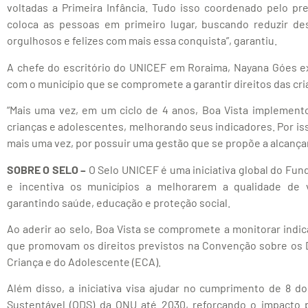
voltadas a Primeira Infância. Tudo isso coordenado pelo pr
coloca as pessoas em primeiro lugar, buscando reduzir de
orgulhosos e felizes com mais essa conquista”, garantiu.
A chefe do escritório do UNICEF em Roraima, Nayana Góes e
com o município que se compromete a garantir direitos das cr
“Mais uma vez, em um ciclo de 4 anos, Boa Vista implement
crianças e adolescentes, melhorando seus indicadores. Por is
mais uma vez, por possuir uma gestão que se propõe a alcançar
SOBRE O SELO –
O Selo UNICEF é uma iniciativa global do Fun
e incentiva os municípios a melhorarem a qualidade de v
garantindo saúde, educação e proteção social.
Ao aderir ao selo, Boa Vista se compromete a monitorar indi
que promovam os direitos previstos na Convenção sobre os D
Criança e do Adolescente (ECA).
Além disso, a iniciativa visa ajudar no cumprimento de 8 d
Sustentável (ODS) da ONU até 2030, reforçando o impacto 