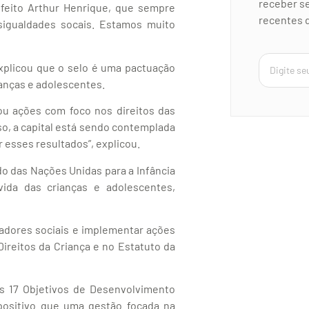
receber se
efeito Arthur Henrique, que sempre
recentes d
sigualdades socais. Estamos muito
xplicou que o selo é uma pactuação
ianças e adolescentes.
ou ações com foco nos direitos das
so, a capital está sendo contemplada
 esses resultados”, explicou.
do das Nações Unidas para a Infância
ida das crianças e adolescentes,
cadores sociais e implementar ações
ireitos da Criança e no Estatuto da
os 17 Objetivos de Desenvolvimento
positivo que uma gestão focada na