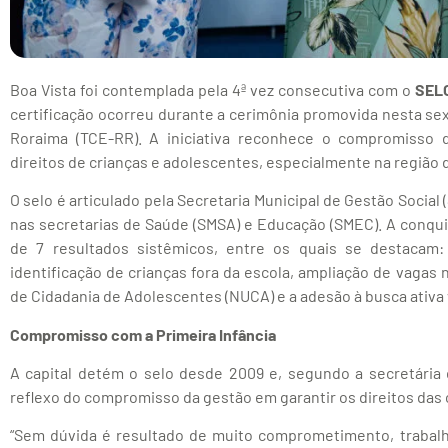
Boa Vista foi contemplada pela 4ª vez consecutiva com o
SELO
certificação ocorreu durante a cerimônia promovida nesta sext
Roraima (TCE-RR). A iniciativa reconhece o compromisso
direitos de crianças e adolescentes, especialmente na região d
O selo é articulado pela Secretaria Municipal de Gestão Socia
nas secretarias de Saúde (SMSA) e Educação (SMEC). A conqu
de 7 resultados sistêmicos, entre os quais se destacam
identificação de crianças fora da escola, ampliação de vagas 
de Cidadania de Adolescentes (NUCA) e a adesão à busca ativa 
Compromisso com a Primeira Infância
A capital detém o selo desde 2009 e, segundo a secretária 
reflexo do compromisso da gestão em garantir os direitos das 
“Sem dúvida é resultado de muito comprometimento, trabalho