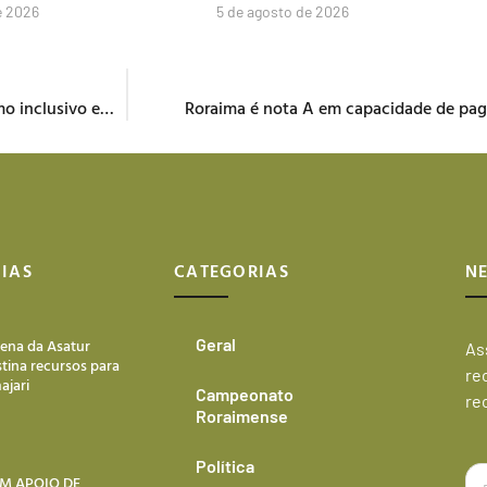
e 2026
5 de agosto de 2026
Encerramento do projeto da ALE-RR marca avanço no turismo inclusivo em Roraima
Roraima é nota A em capacidade de pa
IAS
CATEGORIAS
N
lena da Asatur
Geral
As
tina recursos para
re
ajari
Campeonato
re
Roraimense
Política
M APOIO DE