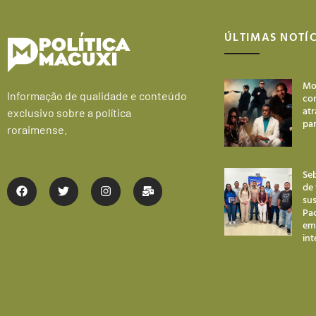
ÚLTIMAS NOTÍC
Mo
Informação de qualidade e conteúdo
co
atr
exclusivo sobre a política
par
roraimense.
Seb
de
su
Pa
em 
int