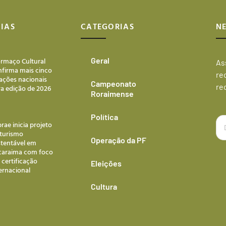
IAS
CATEGORIAS
N
rmaço Cultural
Geral
As
nfirma mais cinco
re
ações nacionais
Campeonato
re
a edição de 2026
Roraimense
Política
rae inicia projeto
 turismo
Operação da PF
stentável em
caraima com foco
certificação
Eleições
ernacional
Cultura