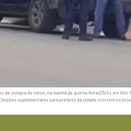
to de compra de votos, na manhã de quinta-feira (25/4), em Alto 
leições suplementares para prefeito da cidade ocorrem no próx