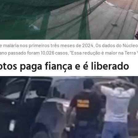
malária nos primeiros três meses de 2024. Os dados do Núcleo 
no passado foram 10.026 casos. “Essa redução é maior na Terra
tos paga fiança e é liberado