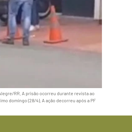
Alegre/RR. A prisão ocorreu durante revista ao
imo domingo (28/4). A ação decorreu após a PF