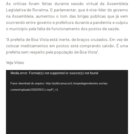
As críticas foram feitas durante sessão virtual da Assembleia
Legislativa de Roraima. O parlamentar, que é vice-líder do governo
na Assembleia, aumentou o tom das brigas públicas que já vem
ocorrendo entre governo e prefeitura durante a pandemia e culpou
o município pela falta de funcionamento dos postos de saúde.
“A prefeita de Boa Vista está inerte, de braços cruzados. Em vez de
colocar medicamentos em postos está comprando caixão. É uma
prefeita sem respeito pela população de Boa Vista”.
Veja Vídeo
Tocador
Media error: Format(s) not supported or source(s) not found
de
Fazer download do arquivo: http://politicamacuxi1.hospedagemdesites.ws/wp-
vídeo
content/uploads/2020/05/3-1.mp4?_=1