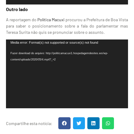
Outro lado
A reportagem do
Política Macuxi
procurou a Prefeitura de Boa Vista
para saber o posicionamento sobre a fala do parlamentar mas
Teresa Surita não quis se pronunciar sobre o assunto.
Tocador
Media error: Format(s) not supported or source(s) not found
de
Fazer download do arquivo: http://politicamacuxi1.hospedagemdesites.ws/wp-
vídeo
content/uploads/2020/05/4.mp4?_=2
Compartilhe esta notícia: